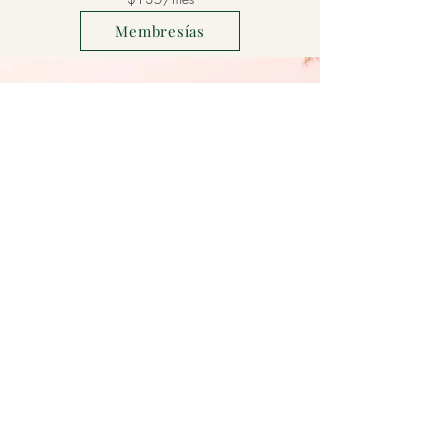
Membresías
(707) 687-9095
Llama o envía un mensaje de texto
9121 Windsor rd,
Windsor, 95492 CA
Leave a Review
BeautyUnparalleled@hotmail.com
©2020 por Belleza Inigualable. Orgullosamente