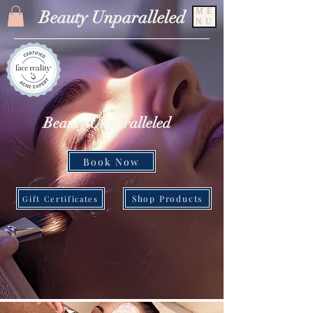
ME
Beauty Unparalleled
NU
Beauty Unparalleled
Book Now
Shop Products
Gift Certificates