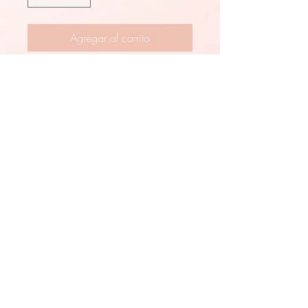
Agregar al carrito
Este limpiador revitalizante
elimina eficazmente la
suciedad, el maquillaje y el
exceso de lípidos sin dañar la
barrera cutánea. 8floz
(707) 687-9095
Llama o envía un mensaje de texto
9121 Windsor rd,
Windsor, 95492 CA
Leave a Review